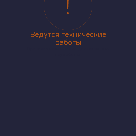
Ведутся технические
работы
Приносим извинения за доставленные
неудобства
аже
В корпусе
На генплане