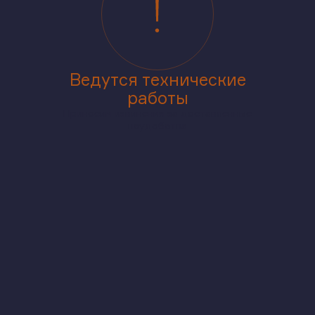
Ведутся технические
работы
Приносим извинения за доставленные
неудобства
аже
В корпусе
На генплане