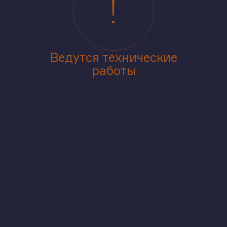
Ведутся технические
работы
Приносим извинения за доставленные
неудобства
аже
В корпусе
На генплане