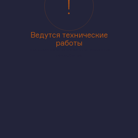
Ведутся технические
работы
Приносим извинения за доставленные
неудобства
аже
В корпусе
На генплане