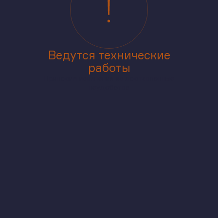
Ведутся технические
работы
Приносим извинения за доставленные
неудобства
аже
В корпусе
На генплане