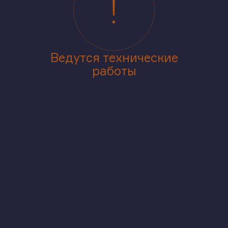
Ведутся технические
работы
Приносим извинения за доставленные
неудобства
аже
В корпусе
На генплане