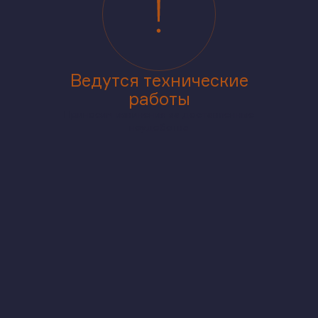
стите шанс
стать частью нового «Vitamin-квартала на
Ведутся технические
работы
Приносим извинения за доставленные
неудобства