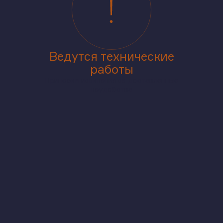
Ведутся технические
работы
Приносим извинения за доставленные
неудобства
аже
В корпусе
На генплане