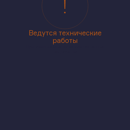
Ведутся технические
работы
Приносим извинения за доставленные
неудобства
ур
На этаже
В корпусе
На генплане