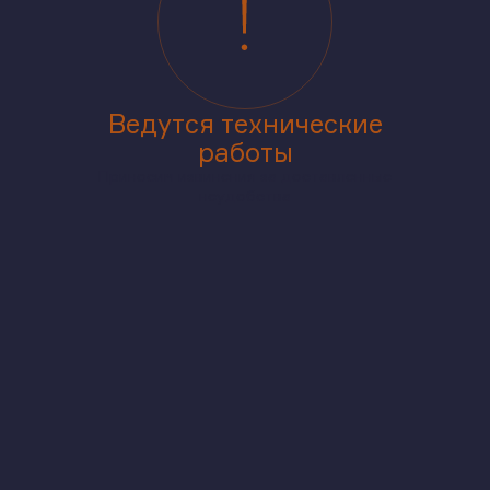
Ведутся технические
работы
Приносим извинения за доставленные
неудобства
аже
В корпусе
На генплане