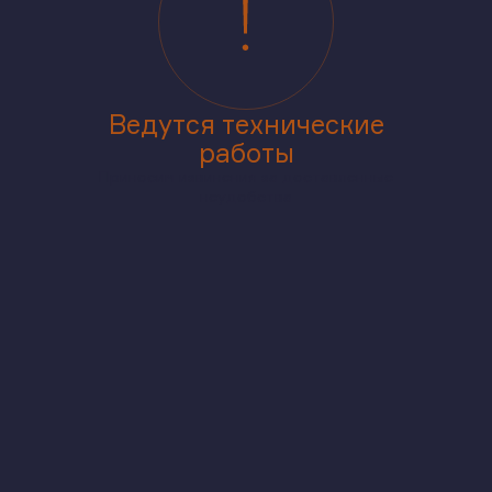
Ведутся технические
работы
Приносим извинения за доставленные
неудобства
аже
В корпусе
На генплане