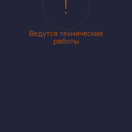
Ведутся технические
работы
Приносим извинения за доставленные
неудобства
аже
В корпусе
На генплане