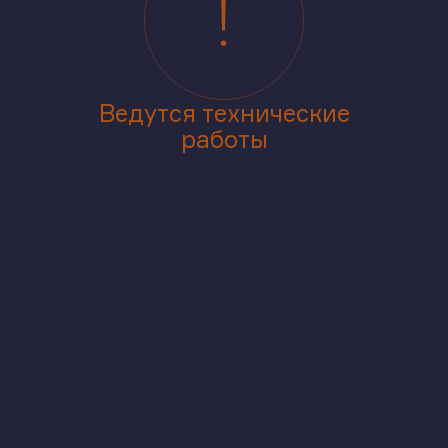
Ведутся технические
работы
Приносим извинения за доставленные
неудобства
аже
В корпусе
На генплане