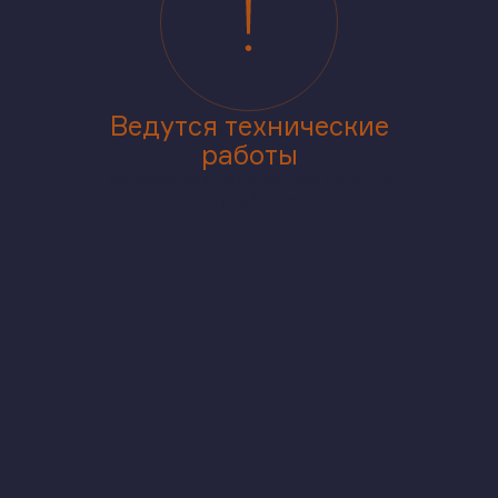
Ведутся технические
работы
Приносим извинения за доставленные
неудобства
аже
В корпусе
На генплане