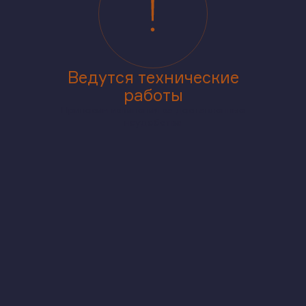
Ведутся технические
работы
Приносим извинения за доставленные
неудобства
аже
В корпусе
На генплане