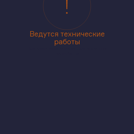
Ведутся технические
работы
Приносим извинения за доставленные
неудобства
аже
В корпусе
На генплане