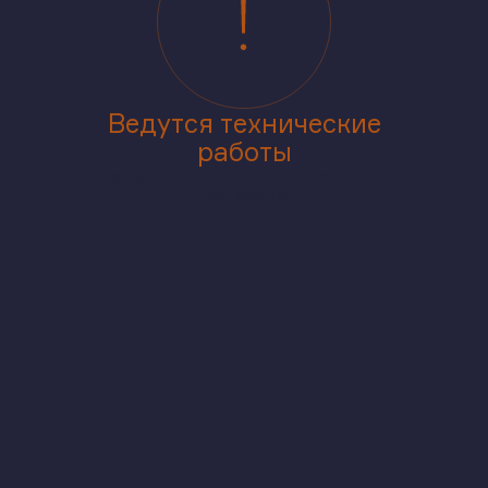
Ведутся технические
работы
Приносим извинения за доставленные
неудобства
аже
В корпусе
На генплане