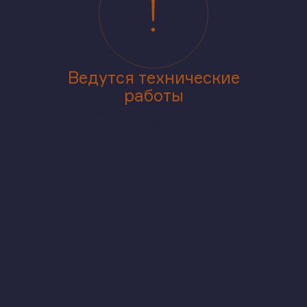
Ведутся технические
работы
Приносим извинения за доставленные
неудобства
аже
В корпусе
На генплане