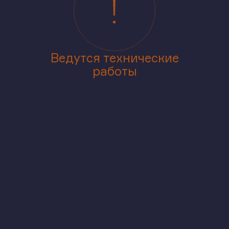
Ведутся технические
работы
Приносим извинения за доставленные
неудобства
аже
В корпусе
На генплане