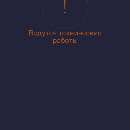
Ведутся технические
работы
Приносим извинения за доставленные
неудобства
ур
На этаже
В корпусе
На генплане